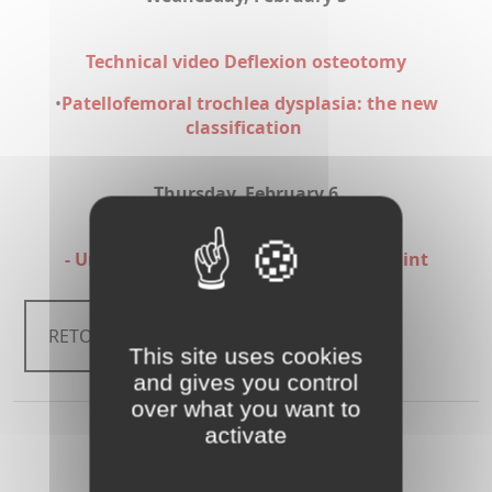
Technical video Deflexion osteotomy
•
Patellofemoral trochlea dysplasia: the new
classification
Thursday, February 6
- Unicompartmental prosthesis & PF joint
RETOUR
This site uses cookies
and gives you control
over what you want to
activate