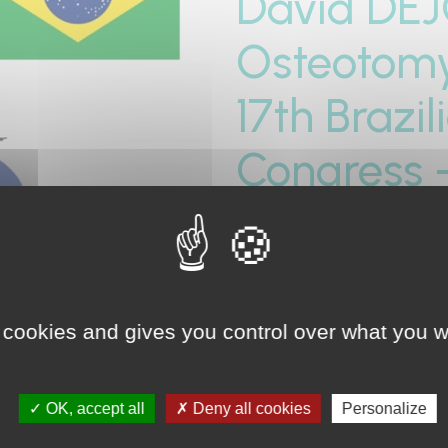
David DE
Osteotomy
17th Brazi
Congress -
Conference presented by
D
Brazilian Knee Surgery Co
To watch the video, CLICK
 cookies and gives you control over what you w
RETOUR
OK, accept all
Deny all cookies
Personalize