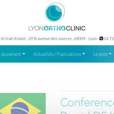
le trait d'union - 29 B avenue des sources ,
69009 - Lyon -
04 72
 du patient
Actualités / Publications
Le pôle
Conferenc