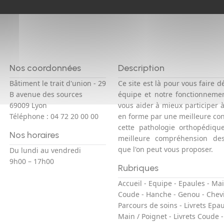
Nos coordonnées
Description
Bâtiment le trait d'union - 29
Ce site est là pour vous faire d
B avenue des sources
équipe et notre fonctionneme
69009 Lyon
vous aider à mieux participer 
Téléphone :
04 72 20 00 00
en forme par une meilleure co
cette pathologie orthopédiqu
Nos horaires
meilleure compréhension des
que l'on peut vous proposer.
Du lundi au vendredi
9h00 – 17h00
Rubriques
Accueil
-
Equipe
-
Epaules
-
Mai
Coude
-
Hanche
-
Genou
-
Chevi
Parcours de soins
-
Livrets Epa
Main / Poignet
-
Livrets Coude