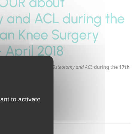
JOUR about
 and ACL during the
lian Knee Surgery
 April 2018
r David DEJOUR
about
Osteotomy and ACL
during the
17th
ngress
 HERE
ant to activate