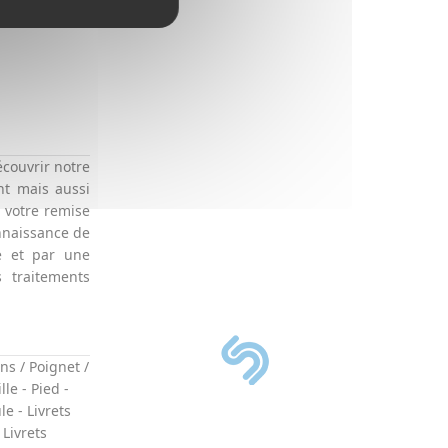
écouvrir notre
nt mais aussi
à votre remise
nnaissance de
e et par une
 traitements
ns / Poignet /
lle
-
Pied
-
ule
-
Livrets
-
Livrets