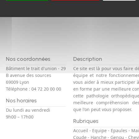
Nos coordonnées
Description
Bâtiment le trait d'union - 29
Ce site est là pour vous faire d
B avenue des sources
équipe et notre fonctionneme
69009 Lyon
vous aider à mieux participer 
Téléphone :
04 72 20 00 00
en forme par une meilleure co
cette pathologie orthopédiqu
Nos horaires
meilleure compréhension des
que l'on peut vous proposer.
Du lundi au vendredi
9h00 – 17h00
Rubriques
Accueil
-
Equipe
-
Epaules
-
Mai
Coude
-
Hanche
-
Genou
-
Chevi