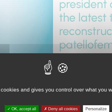
president
the latest
reconstruc
patellofemo
The conference were :
Tibial Deflexion osteotomi
Trochleoplaties in high gr
Very successful session with 
 cookies and gives you control over what you w
RETOUR
OK, accept all
Deny all cookies
Personalize