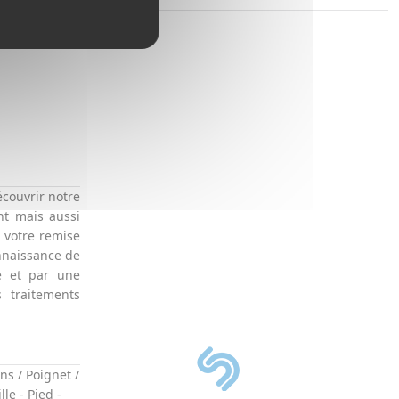
écouvrir notre
nt mais aussi
à votre remise
nnaissance de
e et par une
 traitements
ns / Poignet /
lle
-
Pied
-