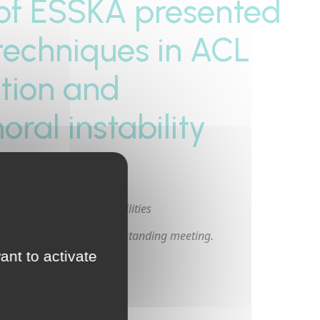
 of ESSKA presented
 techniques in ACL
tion and
ral instability
es in failed ACL
ade patellofemoral instabilities
ESSKA and SLARD in an outstanding meeting.
ant to activate