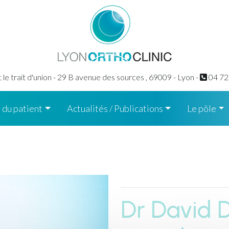
le trait d'union - 29 B avenue des sources ,
69009 - Lyon -
04 72
 du patient
Actualités / Publications
Le pôle
Dr David 