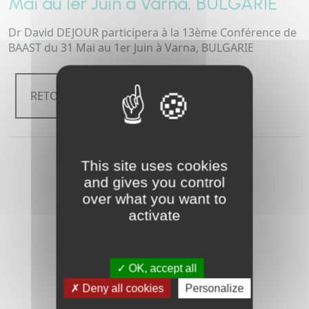
Mai au 1er Juin à Varna, BULGARIE
Dr David DEJOUR participera à la 13ème Conférence de
BAAST du 31 Mai au 1er Juin à Varna, BULGARIE
RETOUR
This site uses cookies
and gives you control
over what you want to
activate
OK, accept all
Deny all cookies
Personalize