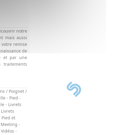
écouvrir notre
nt mais aussi
à votre remise
nnaissance de
e et par une
 traitements
ns / Poignet /
lle
-
Pied
-
ule
-
Livrets
-
Livrets
s Pied et
 Meeting
-
-
Vidéos
-