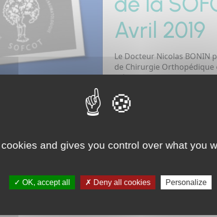
de la SOF
Avril 2019
Le Docteur Nicolas BONIN pa
de Chirurgie Orthopédique e
thème " Voies d'abords opt
postérieure : faut-t-il choisir
Pour plus d'informations, C
RETOUR
 cookies and gives you control over what you w
OK, accept all
Deny all cookies
Personalize