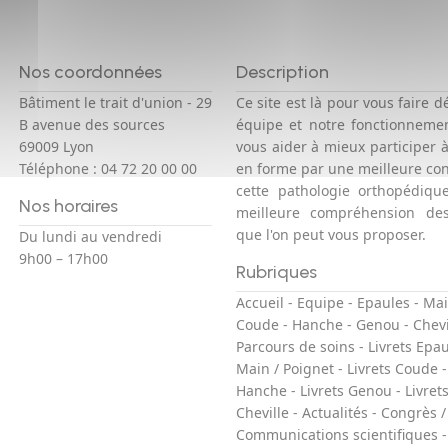
Nos coordonnées
Description
Bâtiment le trait d'union - 29
Ce site est là pour vous faire d
B avenue des sources
équipe et notre fonctionneme
69009 Lyon
vous aider à mieux participer 
Téléphone :
04 72 20 00 00
en forme par une meilleure co
cette pathologie orthopédiqu
Nos horaires
meilleure compréhension des
que l'on peut vous proposer.
Du lundi au vendredi
9h00 – 17h00
Rubriques
Accueil
-
Equipe
-
Epaules
-
Mai
Coude
-
Hanche
-
Genou
-
Chevi
Parcours de soins
-
Livrets Epa
Main / Poignet
-
Livrets Coude
Hanche
-
Livrets Genou
-
Livret
Cheville
-
Actualités
-
Congrès /
Communications scientifiques