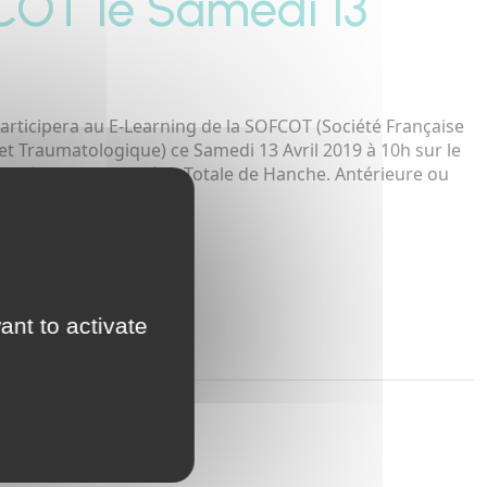
COT le Samedi 13
rticipera au E-Learning de la SOFCOT (Société Française
t Traumatologique) ce Samedi 13 Avril 2019 à 10h sur le
imisées pour Prothèse Totale de Hanche. Antérieure ou
?
LIQUEZ ICI
ant to activate