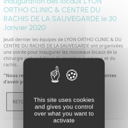
Inauguration des locaux LYON
ORTHO CLINIC & CENTRE DU
RACHIS DE LA SAUVEGARDE le 30
Janvier 2020
Jeudi dernier les équipes de LYON ORTHO CLINIC & DU
CENTRE DU RACHIS DE LA SAUVEGARDE ont organisées
une soirée pour inaugurer les nouveaux locaux de la
chirurgie orthopédique du membre supérieur et du
rachis.
"Nous remercions toutes les personnes présentes
d'avoir passé cette belle soirée avec nous."
This site uses cookies
RETOUR
and gives you control
over what you want to
activate