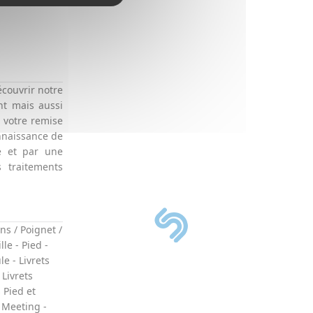
écouvrir notre
nt mais aussi
à votre remise
nnaissance de
e et par une
 traitements
ns / Poignet /
lle
-
Pied
-
ule
-
Livrets
-
Livrets
s Pied et
 Meeting
-