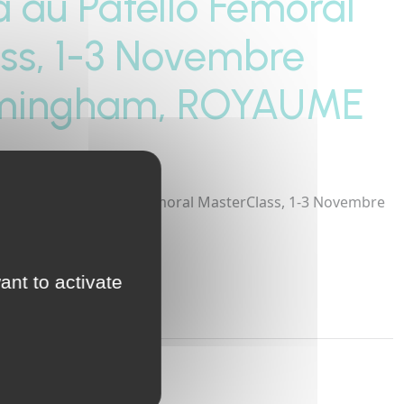
a au Patello Femoral
ss, 1-3 Novembre
irmingham, ROYAUME
rticipera au Patello Femoral MasterClass, 1-3 Novembre
ME UNI
ant to activate