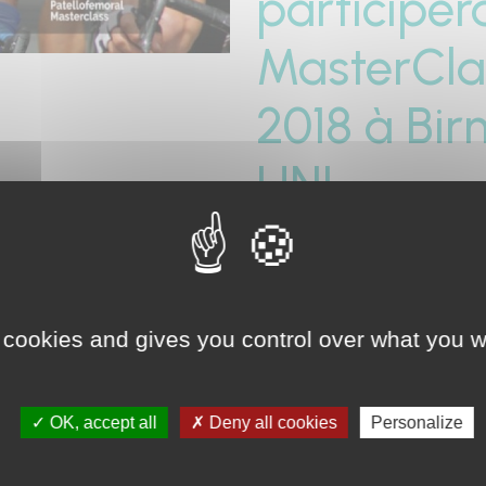
participer
MasterCla
2018 à B
UNI
Le Docteur David DEJOUR pa
2018 à Birmingham, ROYAU
 cookies and gives you control over what you w
RETOUR
OK, accept all
Deny all cookies
Personalize