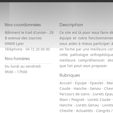
Nos coordonnées
Description
Bâtiment le trait d'union - 29
Ce site est là pour vous faire d
B avenue des sources
équipe et notre fonctionneme
69009 Lyon
vous aider à mieux participer 
Téléphone :
04 72 20 00 00
en forme par une meilleure co
cette pathologie orthopédiqu
Nos horaires
meilleure compréhension des
que l'on peut vous proposer.
Du lundi au vendredi
9h00 – 17h00
Rubriques
Accueil
-
Equipe
-
Epaules
-
Mai
Coude
-
Hanche
-
Genou
-
Chevi
Parcours de soins
-
Livrets Epa
Main / Poignet
-
Livrets Coude
Hanche
-
Livrets Genou
-
Livret
Cheville
-
Actualités
-
Congrès /