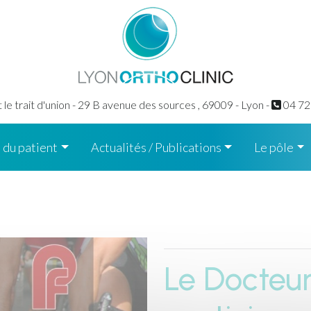
le trait d'union - 29 B avenue des sources ,
69009 - Lyon -
04 72
 du patient
Actualités / Publications
Le pôle
Le Docteu