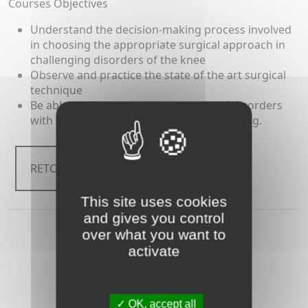
Courses Objectives
Understand the decision-making process involved
in choosing the appropriate surgical approach in
challenging disorders of the knee
Observe and practice the state of the art surgical
technique
Be able to discuss the management of disorders
with the ESSKA Faculty dedicated to training.
RETOUR
This site uses cookies
and gives you control
over what you want to
activate
OK, accept all