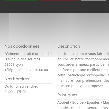
Nos coordonnées
Description
Bâtiment le trait d'union - 29
Ce site est là pour vous faire d
B avenue des sources
équipe et notre fonctionneme
69009 Lyon
vous aider à mieux participer 
Téléphone :
04 72 20 00 00
en forme par une meilleure co
cette pathologie orthopédiqu
Nos horaires
meilleure compréhension des
que l'on peut vous proposer.
Du lundi au vendredi
9h00 – 17h00
Rubriques
Accueil
-
Equipe
-
Epaules
-
Mai
Coude
-
Hanche
-
Genou
-
Chevi