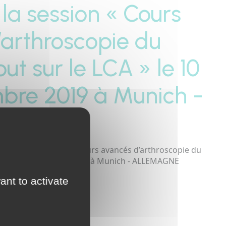
a session « Cours
’arthroscopie du
ut sur le LCA » le 10
mbre 2019 à Munich -
NE
EJOUR à la session « Cours avancés d’arthroscopie du
le 10 & 11 décembre 2019 à Munich - ALLEMAGNE
ant to activate