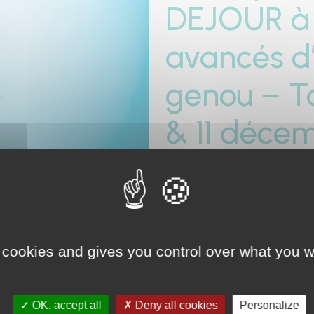
DEJOUR à l
avancés d
genou – To
& 11 déce
ALLEMAG
Participation du Dr David D
genou – Tout sur le LCA » 
 cookies and gives you control over what you w
RETOUR
OK, accept all
Deny all cookies
Personalize