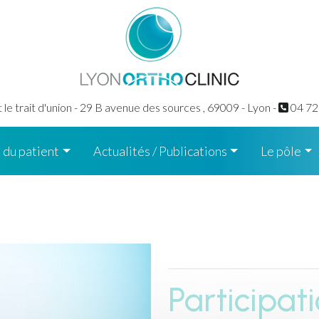
le trait d'union - 29 B avenue des sources ,
69009 - Lyon -
04 72
 du patient
Actualités / Publications
Le pôle
Participat