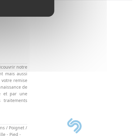
écouvrir notre
nt mais aussi
à votre remise
nnaissance de
e et par une
 traitements
ns / Poignet /
lle
-
Pied
-