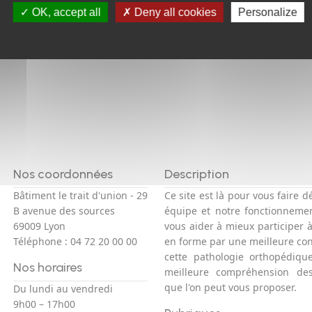
OK, accept all
Deny all cookies
RETOUR
Personalize
Nos coordonnées
Description
Bâtiment le trait d'union - 29
Ce site est là pour vous faire d
B avenue des sources
équipe et notre fonctionneme
69009 Lyon
vous aider à mieux participer 
Téléphone :
04 72 20 00 00
en forme par une meilleure co
cette pathologie orthopédiqu
Nos horaires
meilleure compréhension des
que l'on peut vous proposer.
Du lundi au vendredi
9h00 – 17h00