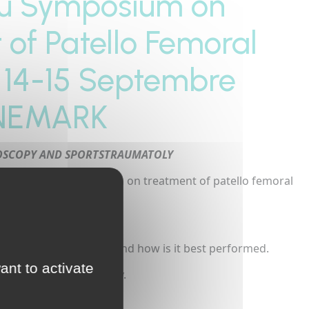
u Symposium on
of Patello Femoral
, 14-15 Septembre
ANEMARK
ROSCOPY AND SPORTSTRAUMATOLY
resent to the symposium on treatment of patello femoral
d it be considered for and how is it best performed.
ant to activate
t of patella instability.