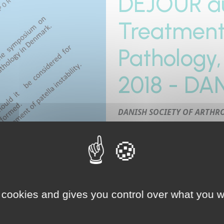
DEJOUR a
Treatment 
Pathology
2018 - D
DANISH SOCIETY OF ARTH
Dr David DEJOUR
will be p
pathology in Denmark.
He gives lectures about :
- Trochleoplasty : who shoul
 cookies and gives you control over what you w
- Osteotomies for managemen