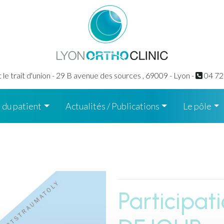
le trait d'union - 29 B avenue des sources ,
69009 - Lyon -
04 72
 du patient
Actualités / Publications
Le pôle
Participat