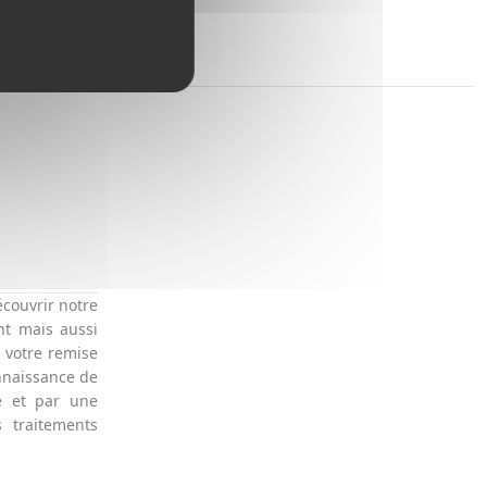
écouvrir notre
nt mais aussi
à votre remise
nnaissance de
e et par une
 traitements